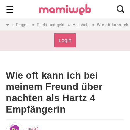
Login
⎯ Wir lieben Familie ⎯
☰
❤
Fragen
Recht und geld
Haushalt
Wie oft kann ich
Login
Login
Magazin
Wie oft kann ich bei
Forum
meinem Freund über
nachten als Hartz 4
Service
Empfängerin
AGB & Impressum
mixi24