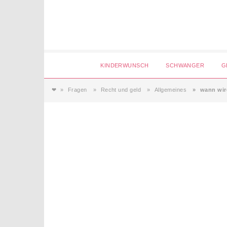
Login
KINDERWUNSCH
SCHWANGER
G
❤
Fragen
Recht und geld
Allgemeines
wann wir
Magazin
Forum
Service
AGB & Impressum