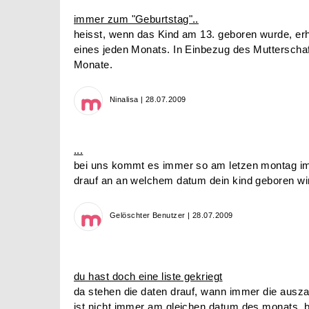
immer zum "Geburtstag"..
heisst, wenn das Kind am 13. geboren wurde, er
eines jeden Monats. In Einbezug des Mutterscha
Monate.
Ninalisa | 28.07.2009
...
bei uns kommt es immer so am letzen montag 
drauf an an welchem datum dein kind geboren wi
Gelöschter Benutzer | 28.07.2009
du hast doch eine liste gekriegt
da stehen die daten drauf, wann immer die ausza
ist nicht immer am gleichen datum des monats. be