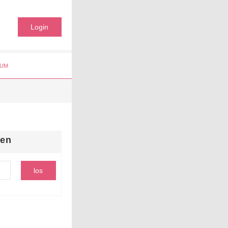
Login
UM
hen