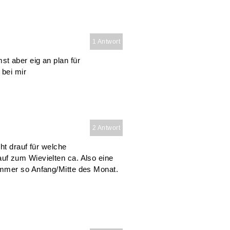
1 Antwort
t aber eig an plan für
 bei mir
2 Antwort
ht drauf für welche
f zum Wievielten ca. Also eine
immer so Anfang/Mitte des Monat.