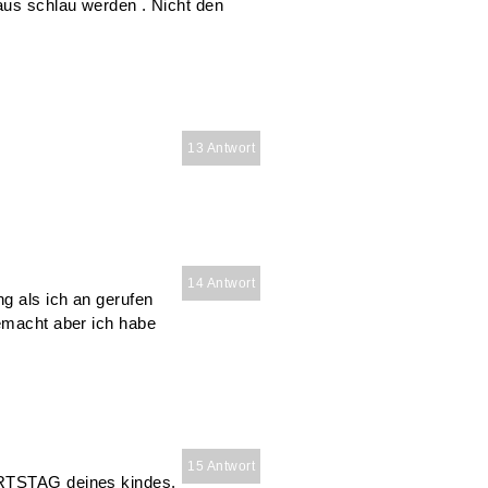
aus schlau werden . Nicht den
13 Antwort
14 Antwort
g als ich an gerufen
gemacht aber ich habe
15 Antwort
URTSTAG deines kindes.