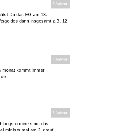
3 Antwort
hälst Du das EG am 13.
ftsgeldes dann insgesamt z.B. 12
4 Antwort
im monat kommt immer
rde .
5 Antwort
hlungstermine sind. das
i mir ists mal am 2. drauf,