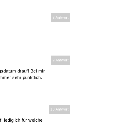
8 Antwort
9 Antwort
gsdatum drauf! Bei mir
mmer sehr pünktlich.
10 Antwort
 lediglich für welche