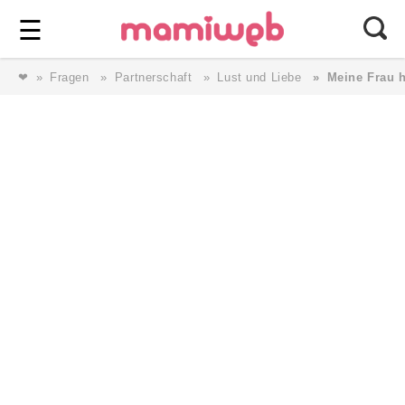
Login
⎯ Wir lieben Familie ⎯
☰
❤
Fragen
Partnerschaft
Lust und Liebe
Meine Frau h
Login
Magazin
Forum
Service
AGB & Impressum