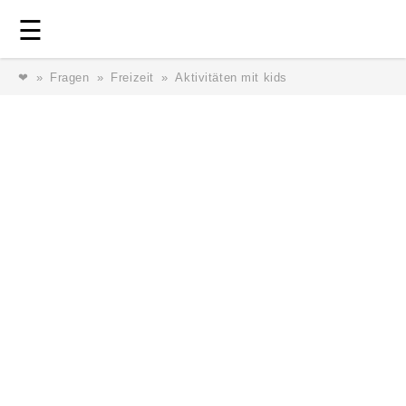
Login
⎯ Wir lieben Familie ⎯
☰
❤
Fragen
Freizeit
Aktivitäten mit kids
Login
Magazin
Forum
Service
AGB & Impressum