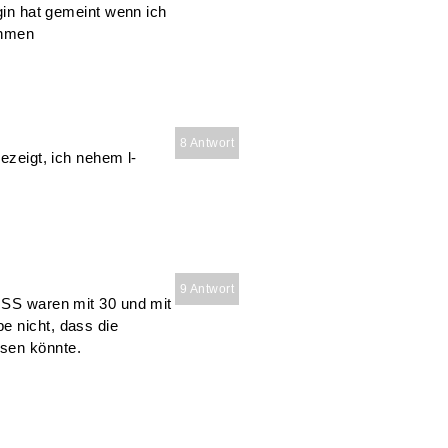
ogin hat gemeint wenn ich
ehmen
8 Antwort
gezeigt, ich nehem l-
9 Antwort
e SS waren mit 30 und mit
e nicht, dass die
sen könnte.