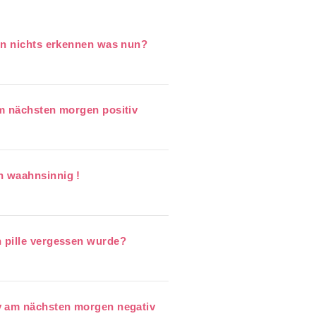
nn nichts erkennen was nun?
m nächsten morgen positiv
h waahnsinnig !
 pille vergessen wurde?
v am nächsten morgen negativ