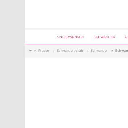
Login
KINDERWUNSCH
SCHWANGER
G
❤
Fragen
Schwangerschaft
Schwanger
Schwang
Magazin
Forum
Service
AGB & Impressum