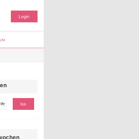
Login
UM
hen
wochen