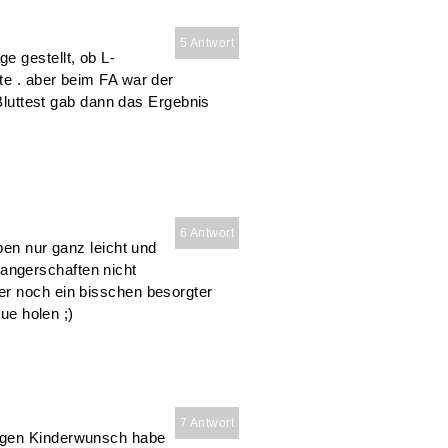
5 Antwort
e gestellt, ob L-
te . aber beim FA war der
 Bluttest gab dann das Ergebnis
6 Antwort
ben nur ganz leicht und
angerschaften nicht
er noch ein bisschen besorgter
lue holen ;)
7 Antwort
egen Kinderwunsch habe