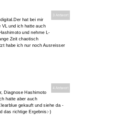
3 Antwort
igital.Der hat bei mir
e VL und ich hatte auch
h Hashimoto und nehme L-
ange Zeit chaotisch
tzt habe ich nur noch Ausreisser
4 Antwort
ar, Diagnose Hashimoto
ch hatte aber auch
learblue gekauft und siehe da -
d das richtige Ergebnis:-)