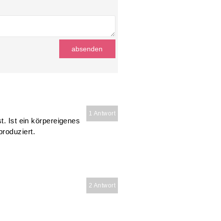
1 Antwort
t. Ist ein körpereigenes
roduziert.
2 Antwort