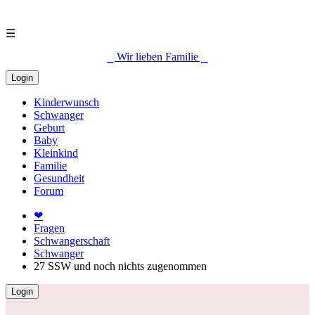
☰
⎯ Wir lieben Familie ⎯
Login
Kinderwunsch
Schwanger
Geburt
Baby
Kleinkind
Familie
Gesundheit
Forum
❤
Fragen
Schwangerschaft
Schwanger
27 SSW und noch nichts zugenommen
Login