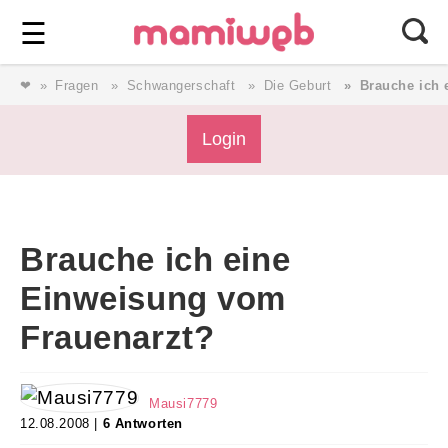
Login
⎯ Wir lieben Familie ⎯
☰
❤
Fragen
Schwangerschaft
Die Geburt
Brauche ich 
Login
Login
Magazin
Brauche ich eine
Forum
Einweisung vom
Frauenarzt?
Service
AGB & Impressum
Mausi7779
12.08.2008 |
6 Antworten