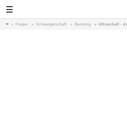
Login
⎯ Wir lieben Familie ⎯
☰
❤
Fragen
Schwangerschaft
Beratung
Ultraschall - 
Login
Magazin
Forum
Service
AGB & Impressum