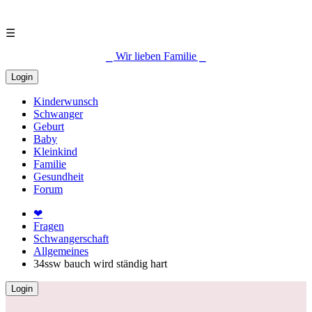
☰
⎯ Wir lieben Familie ⎯
Login
Kinderwunsch
Schwanger
Geburt
Baby
Kleinkind
Familie
Gesundheit
Forum
❤
Fragen
Schwangerschaft
Allgemeines
34ssw bauch wird ständig hart