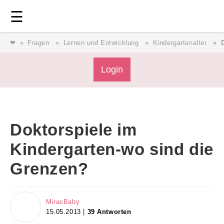
Login
⎯ Wir lieben Familie ⎯
☰
❤
Fragen
Lernen und Entwicklung
Kindergartenalter
Login
Login
Magazin
Doktorspiele im
Forum
Kindergarten-wo sind die
Grenzen?
Service
AGB & Impressum
MirasBaby
15.05.2013 |
39 Antworten