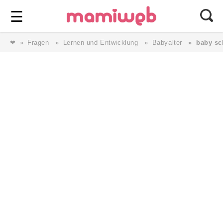
Login
⎯ Wir lieben Familie ⎯
☰
❤
Fragen
Lernen und Entwicklung
Babyalter
baby sc
Login
Magazin
Forum
Service
AGB & Impressum