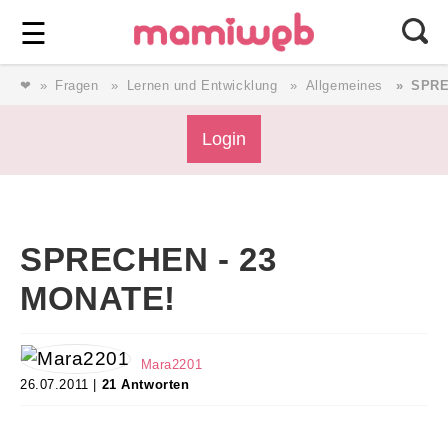
Login
⎯ Wir lieben Familie ⎯
☰
❤
Fragen
Lernen und Entwicklung
Allgemeines
SPRE
Login
Login
Magazin
SPRECHEN - 23
Forum
MONATE!
Service
Mara2201
26.07.2011 |
21 Antworten
AGB & Impressum