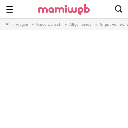
Login
⎯ Wir lieben Familie ⎯
☰
❤
Fragen
Kinderwunsch
Allgemeines
Angst vor Sch
Login
Magazin
Forum
Service
AGB & Impressum