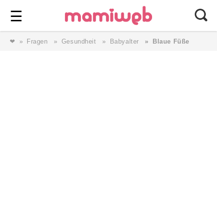
Login
⎯ Wir lieben Familie ⎯
☰
❤
Fragen
Gesundheit
Babyalter
Blaue Füße
Login
Magazin
Forum
Service
AGB & Impressum