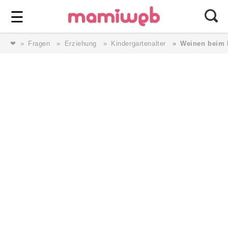
Login
⎯ Wir lieben Familie ⎯
☰
❤
Fragen
Erziehung
Kindergartenalter
Weinen beim 
Login
Magazin
Forum
Service
AGB & Impressum