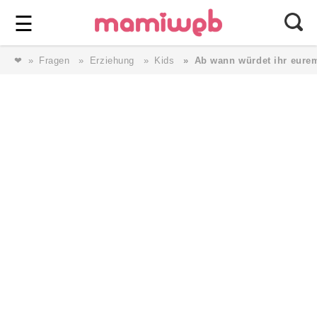
Login
⎯ Wir lieben Familie ⎯
☰
❤
Fragen
Erziehung
Kids
Ab wann würdet ihr eure
Login
Magazin
Forum
Service
AGB & Impressum