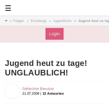
Login
⎯ Wir lieben Familie ⎯
☰
❤
Fragen
Erziehung
Jugendliche
Jugend heut zu t
Login
Login
Magazin
Jugend heut zu tage!
Forum
UNGLAUBLICH!
Service
Gelöschter Benutzer
21.07.2009 |
12 Antworten
AGB & Impressum