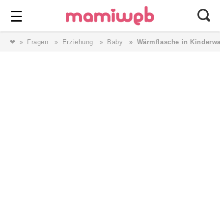
Login
⎯ Wir lieben Familie ⎯
☰
❤
Fragen
Erziehung
Baby
Wärmflasche in Kinderw
Login
Magazin
Forum
Service
AGB & Impressum