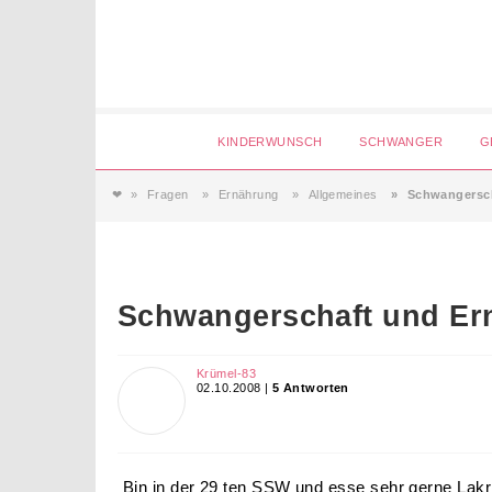
Login
KINDERWUNSCH
SCHWANGER
G
❤
Fragen
Ernährung
Allgemeines
Schwangersc
Magazin
Forum
Schwangerschaft und Er
Service
Krümel-83
02.10.2008 |
5 Antworten
AGB & Impressum
Bin in der 29 ten SSW und esse sehr gerne Lakri