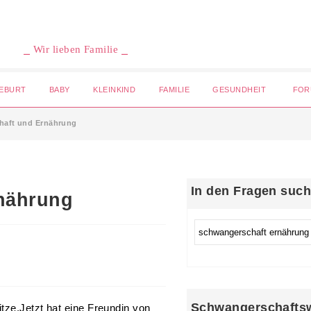
⎯ Wir lieben Familie ⎯
EBURT
BABY
KLEINKIND
FAMILIE
GESUNDHEIT
FOR
haft und Ernährung
In den Fragen suc
nährung
Schwangerschafts
tze.Jetzt hat eine Freundin von