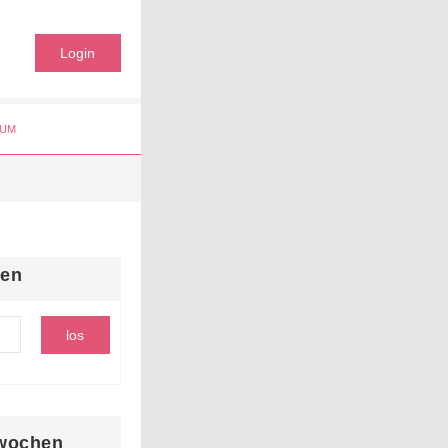
Login
UM
hen
wochen