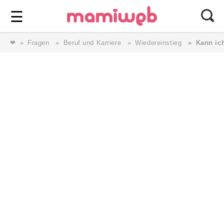
Login
⎯ Wir lieben Familie ⎯
☰
❤
Fragen
Beruf und Karriere
Wiedereinstieg
Kann ich
Login
Magazin
Forum
Service
AGB & Impressum