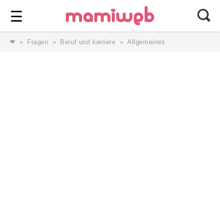
Login
⎯ Wir lieben Familie ⎯
☰
❤
Fragen
Beruf und karriere
Allgemeines
Login
Magazin
Forum
Service
AGB & Impressum