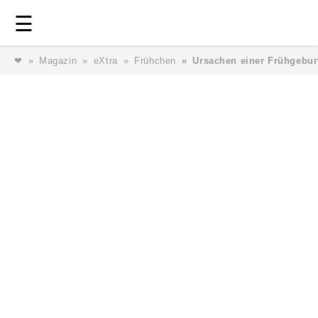
Login
⎯ Wir lieben Familie ⎯
☰
❤
Magazin
eXtra
Frühchen
Ursachen einer Frühgebur
Login
Magazin
Forum
Service
AGB & Impressum