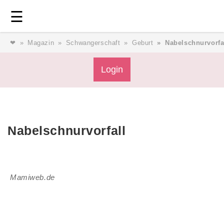
Login
⎯ Wir lieben Familie ⎯
☰
❤
Magazin
Schwangerschaft
Geburt
Nabelschnurvorfa
Login
Magazin
Forum
Service
AGB & Impressum