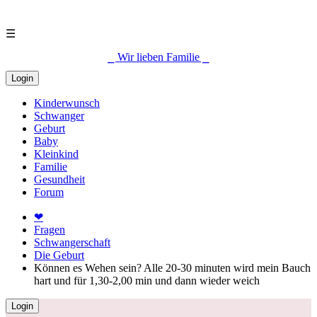
☰
⎯ Wir lieben Familie ⎯
Login
Kinderwunsch
Schwanger
Geburt
Baby
Kleinkind
Familie
Gesundheit
Forum
❤
Fragen
Schwangerschaft
Die Geburt
Können es Wehen sein? Alle 20-30 minuten wird mein Bauch
hart und für 1,30-2,00 min und dann wieder weich
Login