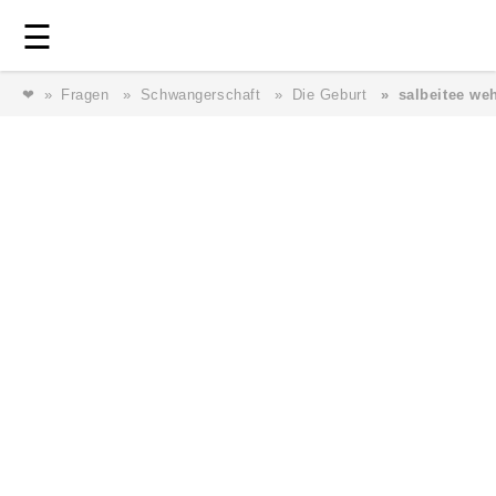
Login
⎯ Wir lieben Familie ⎯
☰
❤
Fragen
Schwangerschaft
Die Geburt
salbeitee we
Login
Magazin
Forum
Service
AGB & Impressum