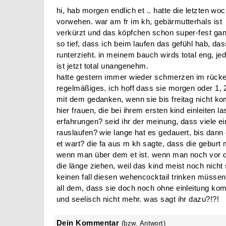
hi, hab morgen endlich et .. hatte die letzten 
vorwehen. war am fr im kh, gebärmutterhals ist
verkürzt und das köpfchen schon super-fest ganz
so tief, dass ich beim laufen das gefühl hab, d
runterzieht. in meinem bauch wirds total eng, j
ist jetzt total unangenehm.
hatte gestern immer wieder schmerzen im rücken
regelmäßiges. ich hoff dass sie morgen oder 1, 
mit dem gedanken, wenn sie bis freitag nicht kom
hier frauen, die bei ihrem ersten kind einleiten
erfahrungen? seid ihr der meinung, dass viele ei
rauslaufen? wie lange hat es gedauert, bis dan
et wart? die fa aus m kh sagte, dass die geburt 
wenn man über dem et ist. wenn man noch vor dem
die länge ziehen, weil das kind meist noch nicht s
keinen fall diesen wehencocktail trinken müssen,
all dem, dass sie doch noch ohne einleitung komm
und seelisch nicht mehr. was sagt ihr dazu?!?!
Dein Kommentar
(bzw. Antwort)