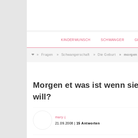
Login
KINDERWUNSCH
SCHWANGER
G
❤
Fragen
Schwangerschaft
Die Geburt
morgen 
Magazin
Forum
Morgen et was ist wenn si
will?
Service
AGB & Impressum
mary-j
21.09.2008 |
15 Antworten