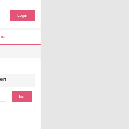
Login
UM
hen