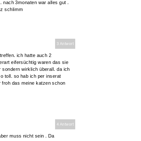
u . nach 3monaten war alles gut .
anz schlimm
3 Antwort
reffen. ich hatte auch 2
rart eifersüchtig waren das sie
sondern wirklich überall. da ich
 toll. so hab ich per inserat
r froh das meine katzen schon
4 Antwort
aber muss nicht sein . Da