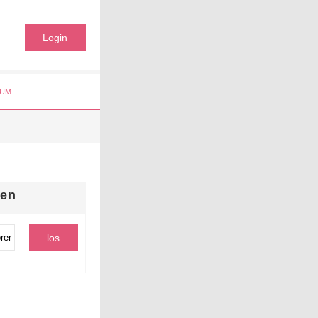
Login
UM
hen