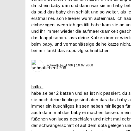
da ist ein baby drin und dann war sie im baby bet
da bald das baby drin schläft und so weiter. al
erstmal neu son kleener wurm aufeinmal. ich hab
einbezogen. wenn ich gestillt habe kam sie an un
und ihr immer wieder die aufmaerksamkeit gesche
das klappt schon. lass deine Katzen immer wiede
beim baby. und vernachlässige deine katze nicht.
bei mir funkt das supi. vlg schnattchen
schnattchen1706 | 10.07.2008
hallo..
habe selber 2 katzen und es ist nix passiert. du s
sie noch deine lieblinge sind aber das das baby 
immer ein kuschliges kissen neben mir liegen fü
auch dann mal das baby ei machen lassen. mein
füßchen von lucas geschlafen und nicht mal gebrü
der schwangerschaft of auf dem sofa gelegen un