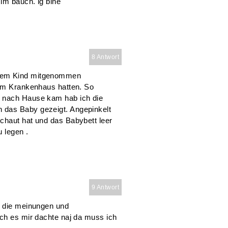
 im bauch. lg bine
8 Antwort
erem Kind mitgenommen
 im Krankenhaus hatten. So
h nach Hause kam hab ich die
 das Baby gezeigt. Angepinkelt
chaut hat und das Babybett leer
 legen .
9 Antwort
d die meinungen und
ich es mir dachte naj da muss ich