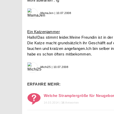
wohl abwarten . lg
MamaJen | 10.07.2008
Ein Katzenjammer
Hallo!Das stimmt leider.Meine Freundin ist in d
Die Katze macht grundsätzlich ihr Geschäfft auf d
fauchen und kratzen angefangen.Ich bin selber 
habe es schon öfters mitbekommen.
Michi25 | 10.07.2008
ERFAHRE MEHR:
Welche Stramplergröße für Neugebo
14.03.2014 |
16
Antworten