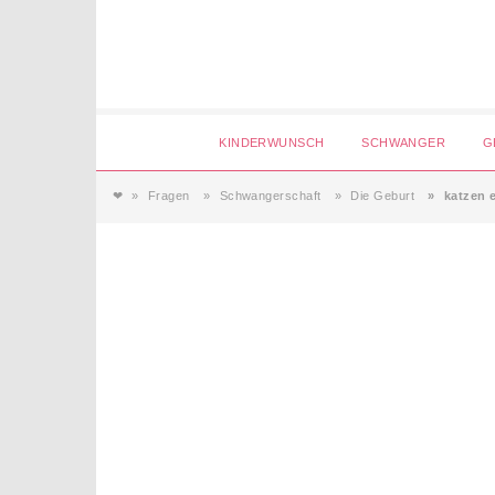
Login
KINDERWUNSCH
SCHWANGER
G
❤
Fragen
Schwangerschaft
Die Geburt
katzen 
Magazin
Forum
Service
AGB & Impressum