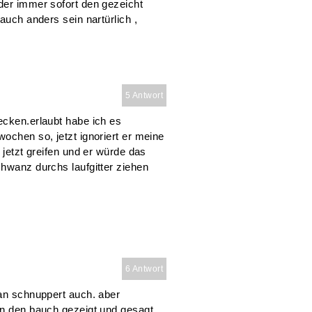
der immer sofort den gezeicht
auch anders sein nartürlich ,
5 Antwort
ecken.erlaubt habe ich es
ochen so, jetzt ignoriert er meine
 jetzt greifen und er würde das
chwanz durchs laufgitter ziehen
6 Antwort
 an schnuppert auch. aber
an den bauch gezeigt und gesagt