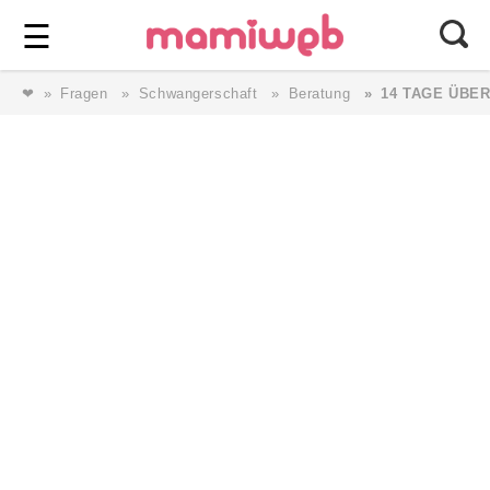
Login
⎯ Wir lieben Familie ⎯
☰
❤
Fragen
Schwangerschaft
Beratung
14 TAGE ÜBER
Login
Magazin
Forum
Service
AGB & Impressum