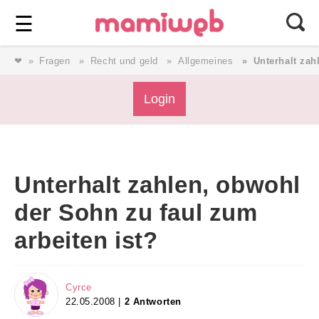
Login
⎯ Wir lieben Familie ⎯
☰
❤
Fragen
Recht und geld
Allgemeines
Unterhalt zah
Login
Login
Magazin
Unterhalt zahlen, obwohl
Forum
der Sohn zu faul zum
arbeiten ist?
Service
AGB & Impressum
Cyrce
22.05.2008 |
2 Antworten