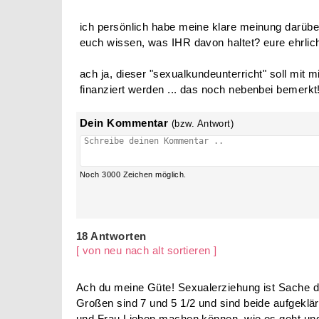
ich persönlich habe meine klare meinung darüber
euch wissen, was IHR davon haltet? eure ehrlich
ach ja, dieser "sexualkundeunterricht" soll mit m
finanziert werden ... das noch nebenbei bemerkt
Dein Kommentar
(bzw. Antwort)
Noch
3000
Zeichen möglich.
18 Antworten
[ von neu nach alt sortieren ]
Ach du meine Güte! Sexualerziehung ist Sache d
Großen sind 7 und 5 1/2 und sind beide aufgeklä
und Frau Lieben machen können, wie es geht und