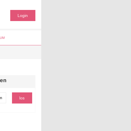
Login
UM
hen