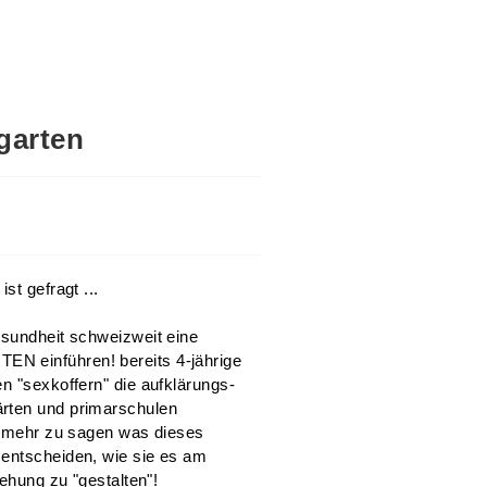
garten
st gefragt ...
esundheit schweizweit eine
N einführen! bereits 4-jährige
n "sexkoffern" die aufklärungs-
ärten und primarschulen
ts mehr zu sagen was dieses
 entscheiden, wie sie es am
iehung zu "gestalten"!