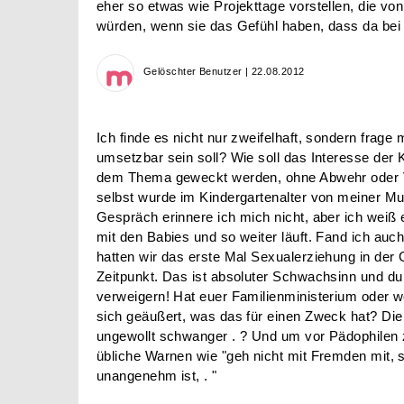
eher so etwas wie Projekttage vorstellen, die vo
würden, wenn sie das Gefühl haben, dass da bei 
Gelöschter Benutzer | 22.08.2012
Ich finde es nicht nur zweifelhaft, sondern frage
umsetzbar sein soll? Wie soll das Interesse der
dem Thema geweckt werden, ohne Abwehr oder V
selbst wurde im Kindergartenalter von meiner Mut
Gespräch erinnere ich mich nicht, aber ich weiß
mit den Babies und so weiter läuft. Fand ich auch 
hatten wir das erste Mal Sexualerziehung in der
Zeitpunkt. Das ist absoluter Schwachsinn und du
verweigern! Hat euer Familienministerium oder w
sich geäußert, was das für einen Zweck hat? Die
ungewollt schwanger . ? Und um vor Pädophilen z
übliche Warnen wie "geh nicht mit Fremden mit, 
unangenehm ist, . "