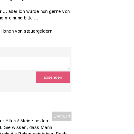
 ... aber ich würde nun gerne von
e meinung bitte ...
illionen von steuergeldern
!
1 Antwort
er Eltern! Meine beiden
rt. Sie wissen, dass Mann
 wie die Babys entstehen. Beide