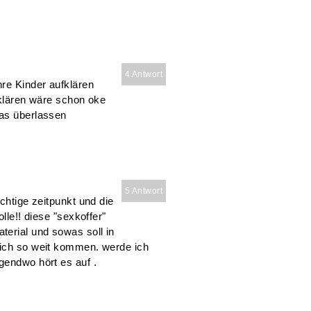
4 Antwort
hre Kinder aufklären
rklären wäre schon oke
das überlassen
5 Antwort
ichtige zeitpunkt und die
lle!! diese "sexkoffer"
erial und sowas soll in
lich so weit kommen. werde ich
gendwo hört es auf .