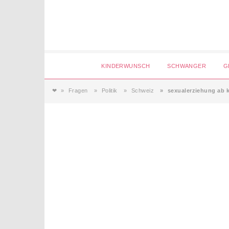
Login
KINDERWUNSCH
SCHWANGER
G
❤
Fragen
Politik
Schweiz
sexualerziehung ab 
Magazin
Forum
Service
AGB & Impressum