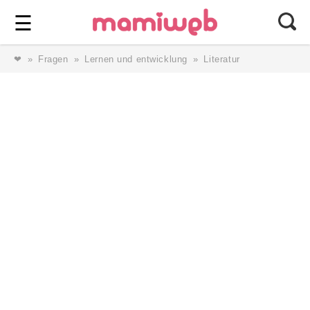
Login
⎯ Wir lieben Familie ⎯
☰
❤
Fragen
Lernen und entwicklung
Literatur
Login
Magazin
Forum
Service
AGB & Impressum