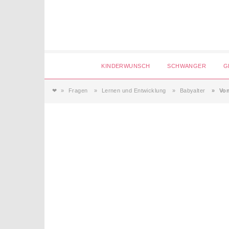
Login
KINDERWUNSCH
SCHWANGER
G
❤
Fragen
Lernen und Entwicklung
Babyalter
Vom
Magazin
Forum
Service
AGB & Impressum