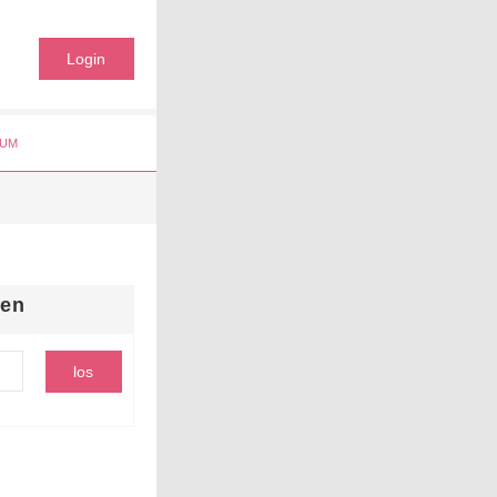
Login
UM
hen