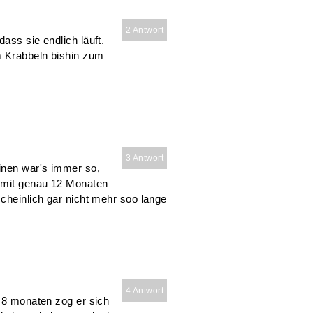
2 Antwort
ass sie endlich läuft.
m Krabbeln bishin zum
3 Antwort
einen war's immer so,
 mit genau 12 Monaten
scheinlich gar nicht mehr soo lange
4 Antwort
t 8 monaten zog er sich