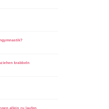
engymnastik?
chziehen krabbeln
ngen allein zu laufen