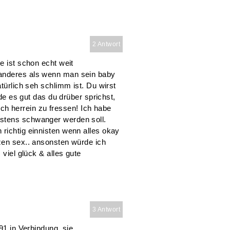
2 Antwort
e ist schon echt weit
 anderes als wenn man sein baby
atürlich seh schlimm ist. Du wirst
nde es gut das du drüber sprichst,
 dich herrein zu fressen! Ich habe
stens schwanger werden soll.
richtig einnisten wenn alles okay
tzen sex.. ansonsten würde ich
 viel glück & alles gute
3 Antwort
91 in Verbindung, sie