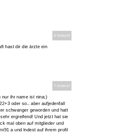
6 Antwort
t hast dir die ärzte ein
7 Antwort
 nur ihr name ist nina;)
2+3 oder so.. aber aufjedenfall
ieder schwanger geworden und hatt
ehr ergreifend! Und jetzt hat sie
ick mal oben auf mitglieder und
i91 a und lndest auf ihrem profil