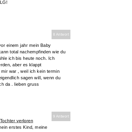
 LG!
8 Antwort
 vor einem jahr mein Baby
 kann total nachempfinden wie du
ühle ich bis heute noch. Ich
den, aber es klappt
 mir war , weil ich kein termin
igendlich sagen will, wenn du
h da . lieben gruss
9 Antwort
Tochter verloren
mein erstes Kind, meine