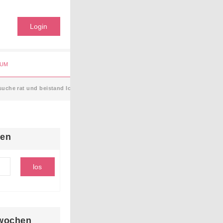
Login
UM
uche rat und beistand Ich bin schon 37 jahre alt und habe mich riesi
hen
wochen