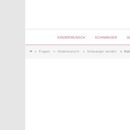
Login
KINDERWUNSCH
SCHWANGER
G
❤
Fragen
Kinderwunsch
Schwanger werden
Hal
Magazin
Forum
Service
AGB & Impressum