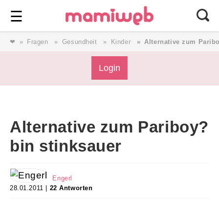
Login
⎯ Wir lieben Familie ⎯
☰
❤
Fragen
Gesundheit
Kinder
Alternative zum Parib
Login
Login
Magazin
Alternative zum Pariboy?
Forum
bin stinksauer
Service
Engerl
28.01.2011 |
22 Antworten
AGB & Impressum