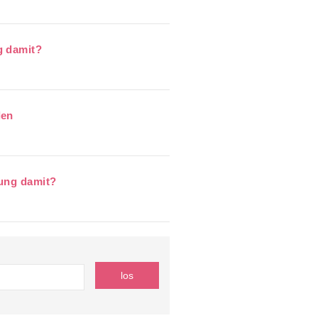
g damit?
len
rung damit?