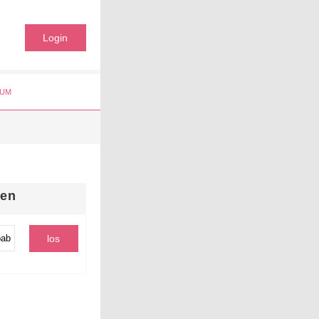
Login
UM
hen