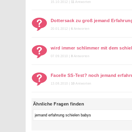
15.10.2012 |
11
Antworten
Dottersack zu groß jemand Erfahrun
20.01.2012 |
6
Antworten
wird immer schlimmer mit dem schie
07.09.2010 |
8
Antworten
Facelle SS-Test? noch jemand erfah
13.08.2010 |
10
Antworten
Ähnliche Fragen finden