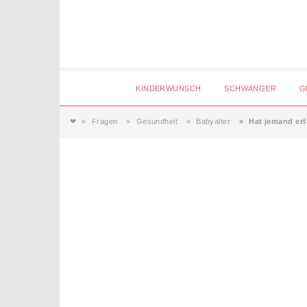
Login
KINDERWUNSCH
SCHWANGER
G
❤
Fragen
Gesundheit
Babyalter
Hat jemand er
Magazin
Forum
Service
AGB & Impressum