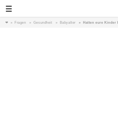
Login
⎯ Wir lieben Familie ⎯
☰
❤
Fragen
Gesundheit
Babyalter
Hatten eure Kinder
Login
Magazin
Forum
Service
AGB & Impressum