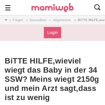
Login
⎯ Wir lieben Familie ⎯
☰
❤
Fragen
Gesundheit
Allgemeines
BiTTE HILFE,wiev
Login
Login
Magazin
BiTTE HILFE,wieviel
Forum
wiegt das Baby in der 34
SSW? Meins wiegt 2150g
Service
und mein Arzt sagt,dass
AGB & Impressum
ist zu wenig