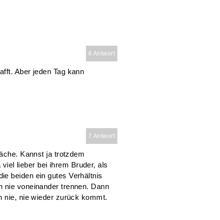
6 Antwort
fft. Aber jeden Tag kann
7 Antwort
läche. Kannst ja trotzdem
a viel lieber bei ihrem Bruder, als
e beiden ein gutes Verhältnis
h nie voneinander trennen. Dann
n nie, nie wieder zurück kommt.