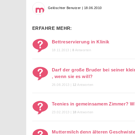
Gelöschter Benutzer | 18.06.2010
ERFAHRE MEHR:
Bettreservierung in Klinik
18.11.2013 |
8
Antworten
Darf der große Bruder bei seiner kle
, wenn sie es will?
26.08.2013 |
12
Antworten
Teenies in gemeinsamem Zimmer? Wie
23.02.2013 |
18
Antworten
Muttermilch denn älteren Geschwist