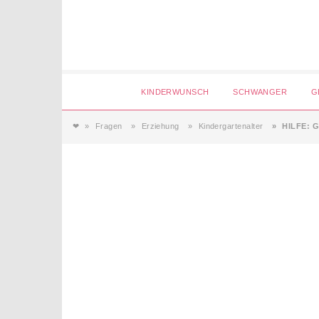
Login
KINDERWUNSCH
SCHWANGER
G
❤
Fragen
Erziehung
Kindergartenalter
HILFE: G
Magazin
Forum
Service
AGB & Impressum