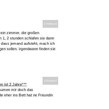
2 Antwort
h ein zimmer. die großen
 1, 2 stunden schlafen sie dann
e, dass jemand aufsteht, mach ich
egen sollen. irgendwann finden sie
3 Antwort
n ist 2 Jahre***
räumen mir doch das
e eher ins Bett hat ne Freundin