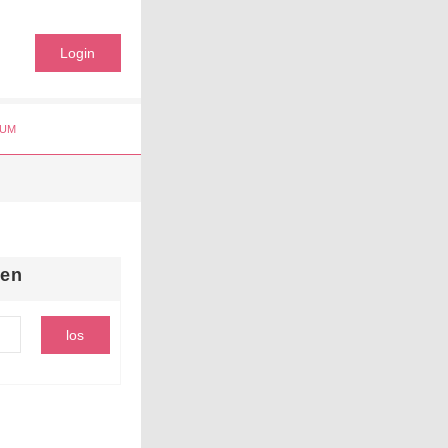
Login
UM
hen