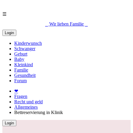
☰
⎯ Wir lieben Familie ⎯
Login
Kinderwunsch
Schwanger
Geburt
Baby
Kleinkind
Familie
Gesundheit
Forum
❤
Fragen
Recht und geld
Allgemeines
Bettreservierung in Klinik