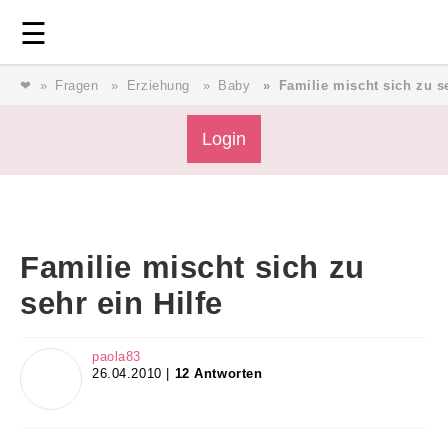
Login
⎯ Wir lieben Familie ⎯
☰
❤
Fragen
Erziehung
Baby
Familie mischt sich zu se
Login
Login
Magazin
Familie mischt sich zu
Forum
sehr ein Hilfe
Service
paola83
26.04.2010 |
12 Antworten
AGB & Impressum