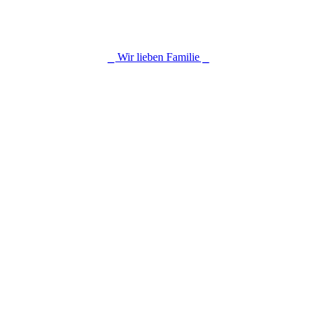
⎯ Wir lieben Familie ⎯