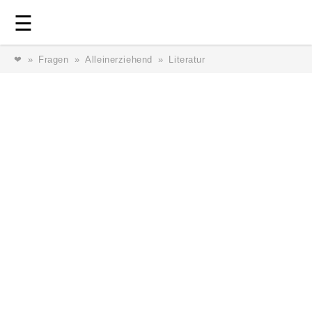
Login
⎯ Wir lieben Familie ⎯
☰
❤
Fragen
Alleinerziehend
Literatur
Login
Magazin
Forum
Service
AGB & Impressum