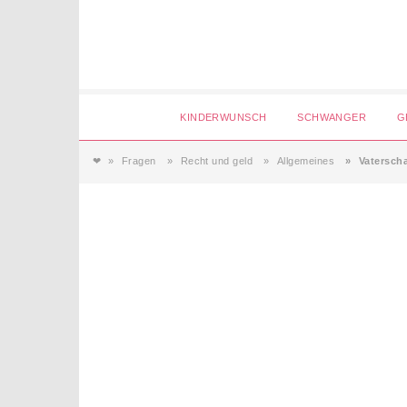
Login
KINDERWUNSCH
SCHWANGER
G
❤
Fragen
Recht und geld
Allgemeines
Vaterscha
Magazin
Forum
Service
AGB & Impressum