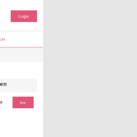
Login
UM
hen