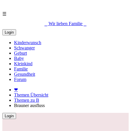
☰
⎯ Wir lieben Familie ⎯
Login
Kinderwunsch
Schwanger
Geburt
Baby
Kleinkind
Familie
Gesundheit
Forum
❤
Themen Übersicht
Themen zu B
Brauner ausfluss
Login