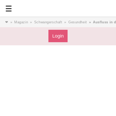
Login
⎯ Wir lieben Familie ⎯
☰
❤
Magazin
Schwangerschaft
Gesundheit
Ausfluss in 
Login
Login
Magazin
Forum
Service
AGB & Impressum