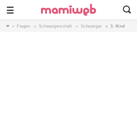
Login
⎯ Wir lieben Familie ⎯
☰
❤
Fragen
Schwangerschaft
Schwanger
3. Kind
Login
Magazin
Forum
Service
AGB & Impressum