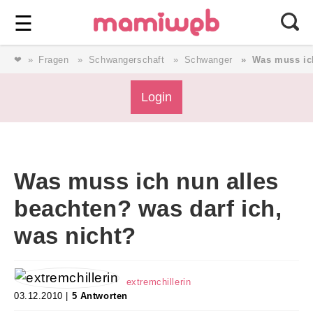
Login
⎯ Wir lieben Familie ⎯
☰
❤
Fragen
Schwangerschaft
Schwanger
Was muss ich
Login
Login
Magazin
Was muss ich nun alles
Forum
beachten? was darf ich,
was nicht?
Service
AGB & Impressum
extremchillerin
03.12.2010 |
5 Antworten