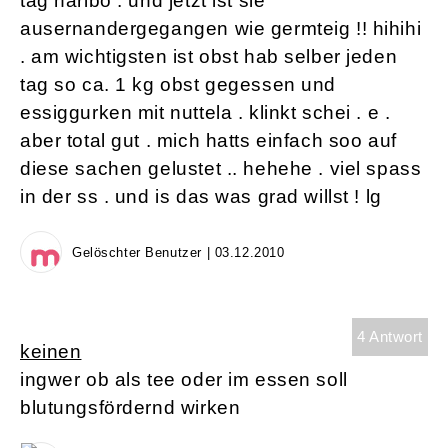
tag haribo . und jetzt ist sie
ausernandergegangen wie germteig !! hihihi
. am wichtigsten ist obst hab selber jeden
tag so ca. 1 kg obst gegessen und
essiggurken mit nuttela . klinkt schei . e .
aber total gut . mich hatts einfach soo auf
diese sachen gelustet .. hehehe . viel spass
in der ss . und is das was grad willst ! lg
Gelöschter Benutzer | 03.12.2010
4 Antwort
keinen
ingwer ob als tee oder im essen soll
blutungsfördernd wirken