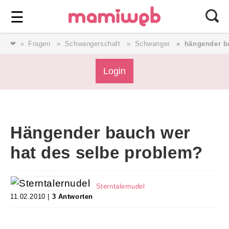
Login
⎯ Wir lieben Familie ⎯
☰
❤
Fragen
Schwangerschaft
Schwanger
hängender b
Login
Login
Magazin
Hängender bauch wer
Forum
hat des selbe problem?
Service
Sterntalernudel
11.02.2010 |
3 Antworten
AGB & Impressum