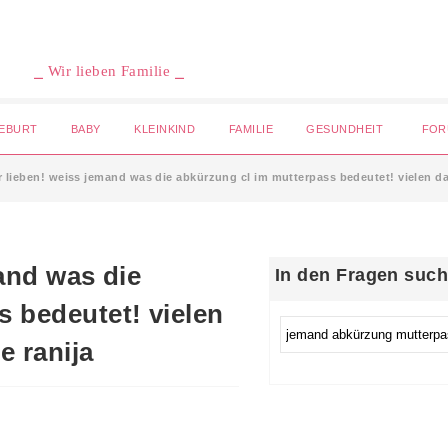
⎯ Wir lieben Familie ⎯
EBURT
BABY
KLEINKIND
FAMILIE
GESUNDHEIT
FOR
hr lieben! weiss jemand was die abkürzung cl im mutterpass bedeutet! vielen da
In den Fragen suc