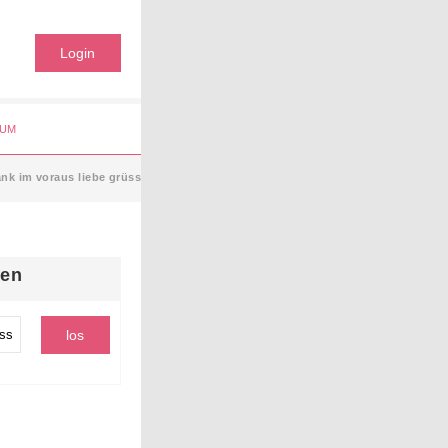
Login
UM
nk im voraus liebe grüsse ranija
hen