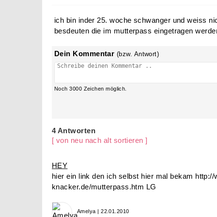
Hallo ihr lieben! weiss je
abkürzung cl im mutterpas
dank im voraus liebe grüss
ranija
22.01.2010 |
4 Antworten
ich bin inder 25. woche schwanger und weiss nic
besdeuten die im mutterpass eingetragen werde
Dein Kommentar
(bzw. Antwort)