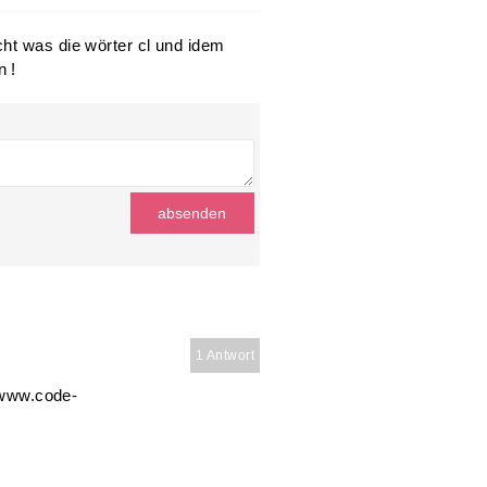
mand was die
s bedeutet! vielen
e ranija
ht was die wörter cl und idem
n !