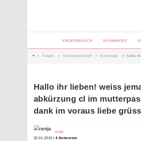
Login
KINDERWUNSCH
SCHWANGER
G
❤
Fragen
Schwangerschaft
Schwanger
hallo i
Magazin
Forum
Service
AGB & Impressum