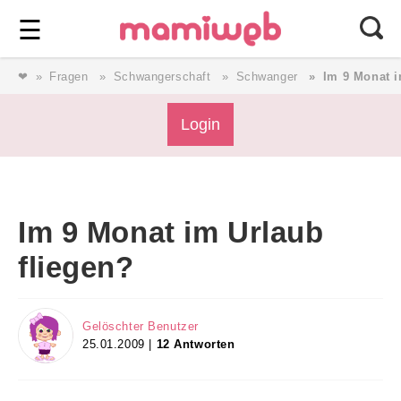
Login
⎯ Wir lieben Familie ⎯
☰
❤
Fragen
Schwangerschaft
Schwanger
Im 9 Monat i
Login
Login
Magazin
Im 9 Monat im Urlaub
Forum
fliegen?
Service
Gelöschter Benutzer
25.01.2009 |
12 Antworten
AGB & Impressum